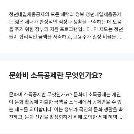
주로 기업이 판매하는 제품 또는 서비스를 생산하기 위해
지출한 비용과 관련됩니다. 부가가치세는 최종 소비자에게
청년내일채움공제의 모든 혜택과 정보 청년내일채움공제
전가되는 세금이지만, 기업은 제품 생산과정에서 발생한 비
는 젊은 세대가 안정적인 직장과 생활을 구축하는 데 도움
용에 대해 공제를 받을 수 있..
을 주기 위한 정부의 지원 프로그램입니다. 이 제도는 청년
들이 합리적인 금액을 저축하고, 고용주가 일정 비율을 더
지원하여 일종의 기금을 조성하게 됩니다. 이 기금은 만기
시 청년에게 지급되며, 이는 장기적인 자산 형성을 위한 중
요한 기틀이 됩니다. 청년내일채움공제에 대한 더 많은 정
보 보기 청년내일채움공제란 무엇인가? 청년내일채움공제
문화비 소득공제란 무엇인가요?
는 만 15세 이상 39세 이하의 청년이 대상으로, 청년이 자
산을 형성하고 안정적인 노동시장을 진입할 수 있도록 돕는
제도입니다. 이 제도의 가장 큰 특징은 청년이 일정 금액을
문화비 소득공제란 무엇인가요? 문화비 소득공제는 개인
저축할 경우, 고용주가 추가적으로 지원하는 방식입니다.
이 문화 활동에 지출한 금액을 소득세에서 공제받을 수 있
청년이 저축하는 금액에 대해 정부..
는 제도를 의미합니다. 이는 정부가 국민의 문화 생활을 촉
진하고, 문화 산업을 활성화하기 위해 도입한 세제 혜택 중
하나로, 많은 사람들에게 자주 이용되는 제도입니다. 현재
문화비 소득공제에 대한 자세한 내용은 구글 검색 에서 확