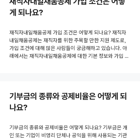
재직자내일채움공제 가입 조건은 어떻
개념 개인연금 세액공제는 개인이 가입한 연금상품에 대해
일정 금액을 세액에서 공제받을 수 있는 제도입니다. 이는
게 되나요?
주로 노후 대비와 관련된 재정 계획의 일환으로 정부가 제
공하는 혜택 중 하나입니다. 개인연금 관련 상품에는 퇴직
연금, 개인형 IRP, 그리고 연금저..
재직자내일채움공제 가입 조건은 어떻게 되나요? 재직자
내일채움공제는 재직자를 위한 주목할 만한 지원 제도로,
가입 조건에 대해 많은 사람들이 궁금해하고 있습니다. 아
래에서는 재직자내일채움공제에 대한 기본 정보와 가입 조
건을 상세히 설명하겠습니다. 더 많은 정보는 여기를 클릭
하세요. 재직자내일채움공제의 개요 재직자내일채움공제
는 고용노동부가 주관하며, 재직자들이 보다 안정적인 생활
을 할 수 있도록 돕는 금융 지원 제도입니다. 이 제도는 특
기부금의 종류와 공제비율은 어떻게 되
정 기간 동안 정기적으로 일정 금액을 적립한 후, 일정 요건
을 충족할 경우 정부에서 추가로 보조금을 지원하는 형태입
나요?
니다. 이를 통해 재직자들은 자신의 노후 대비를 할 수 있으
며, 기업 역시 이러한 프로그램을 통해 조직 내 인력의 안정
성을 경험할 수 있습니다. 재직자내일채..
기부금의 종류와 공제비율은 어떻게 되나요? 기부금은 개
인 또는 기업이 비영리 단체나 공익을 위해 사용되는 기관